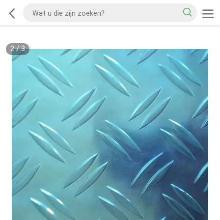
2
/
3