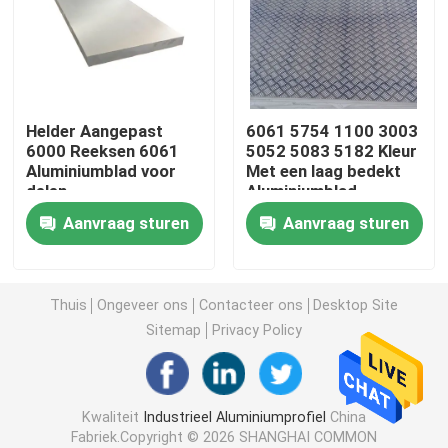
Het anodiseren Aluminiumprofiel
Aangepast Aluminiumprofiel
Helder Aangepast
6061 5754 1100 3003
6000 Reeksen 6061
5052 5083 5182 Kleur
Aluminiumblad voor
Met een laag bedekt
CNC Aluminiumprofiel
delen
Aluminiumblad
Aanvraag sturen
Aanvraag sturen
De Toebehoren van het aluminiumprofiel
6061 aluminiumblad
Thuis
Ongeveer ons
Contacteer ons
Desktop Site
Sitemap
Privacy Policy
uitgedreven aluminiumbar
Kwaliteit
Industrieel Aluminiumprofiel
China
De Buis van de aluminiumuitdrijving
Fabriek.Copyright © 2026 SHANGHAI COMMON