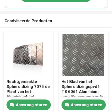
Geadviseerde Producten
Huis
Rechtgemaakte
Het Blad van het
Spheroidizing 7075 de
Spheroidizingspvdf
Plaat van het
T8 6061 Aluminium
Producten
Aluminiumblad
voor Bouwconstructie
Aanvraag sturen
Aanvraag sturen
Ongeveer ons