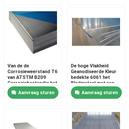
Fabrieksreis
Kwaliteitscontrole
Contacteer ons
Van de de
De hoge Vlakheid
Verzoek om een Citaat
Corrosieweerstand T6
Geanodiseerde Kleur
van ATSTM B209
bedekte 6061 het
Corrosiebestendig het
Bladmetaal met een
Aluminiumblad
laag van de
Industrieel Aluminiumprofiel
Aanvraag sturen
Aanvraag sturen
Aluminiumplaat
Het Profiel van het uitdrijvingsaluminium
V het Profiel van het Groefaluminium