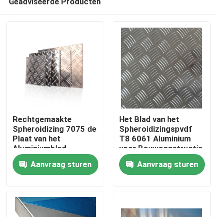
Geadviseerde Producten
Rechtgemaakte
Het Blad van het
Spheroidizing 7075 de
Spheroidizingspvdf
Plaat van het
T8 6061 Aluminium
Aluminiumblad
voor Bouwconstructie
Thuis
Aanvraag sturen
Aanvraag sturen
Over ons
Contacten