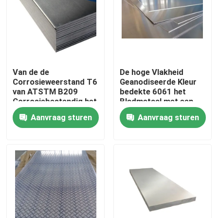
Producten
Industrieel Aluminiumprofiel
Van de de
De hoge Vlakheid
Corrosieweerstand T6
Geanodiseerde Kleur
Het Profiel van het uitdrijvingsaluminium
van ATSTM B209
bedekte 6061 het
Corrosiebestendig het
Bladmetaal met een
Aluminiumblad
laag van de
Aanvraag sturen
Aanvraag sturen
V het Profiel van het Groefaluminium
Aluminiumplaat
Het anodiseren Aluminiumprofiel
Aangepast Aluminiumprofiel
CNC Aluminiumprofiel