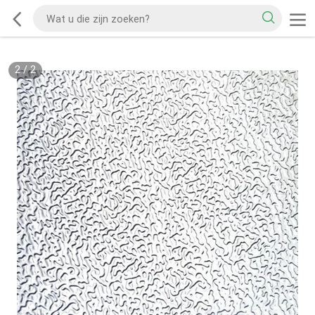
2
/
2