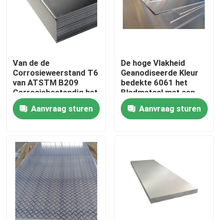
Fabrieksreis
Kwaliteitscontrole
Van de de
De hoge Vlakheid
Corrosieweerstand T6
Geanodiseerde Kleur
van ATSTM B209
bedekte 6061 het
Contacteer ons
Corrosiebestendig het
Bladmetaal met een
Aluminiumblad
laag van de
Aanvraag sturen
Aanvraag sturen
Aluminiumplaat
Verzoek om een Citaat
Industrieel Aluminiumprofiel
Het Profiel van het uitdrijvingsaluminium
V het Profiel van het Groefaluminium