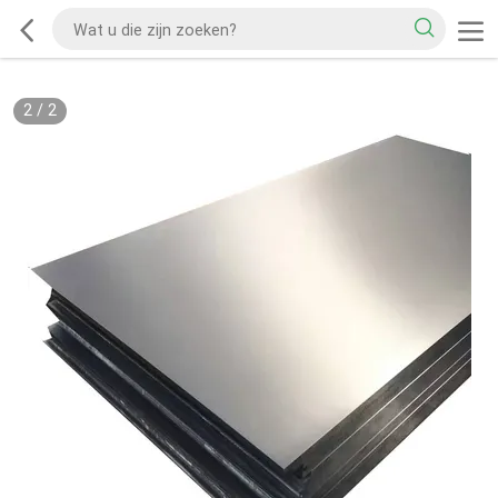
2
/
2