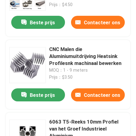
Prijs：$4.50
Fabrieksreis
Beste prijs
Contacteer ons
Kwaliteitscontrole
CNC Malen die
Contacteer ons
Aluminiumuitdrijving Heatsink
Profilesnk machinaal bewerken
MOQ：1 - 9 meters
Verzoek om een Citaat
Prijs：$3.50
Industrieel Aluminiumprofiel
Beste prijs
Contacteer ons
Het Profiel van het uitdrijvingsaluminium
6063 T5-Reeks 10mm Profiel
van het Groef Industrieel
V het Profiel van het Groefaluminium
Aluminium