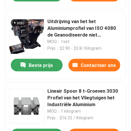
Uitdrijving van het het
Aluminiumprofiel van ISO 4080
de Geanodiseerde niet
Standaard
MOQ：1set
Prijs：$2.90 - $3.8/ Kilogram
Beste prijs
Contacteer ons
Lineair Spoor 8 t-Groeven 3030
Profiel van het Vliegtuigen het
Industriële Aluminium
MOQ：1 kilogram
Prijs：$16.32 / Kilogram