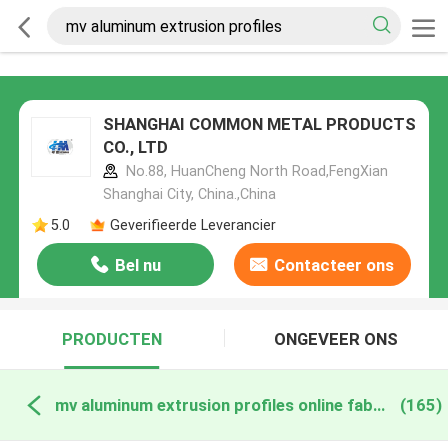
SHANGHAI COMMON METAL PRODUCTS
CO., LTD
No.88, HuanCheng North Road,FengXian
Shanghai City, China.,China
5.0
Geverifieerde Leverancier
Bel nu
Contacteer ons
PRODUCTEN
ONGEVEER ONS
mv aluminum extrusion profiles online fabricage
(165)