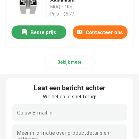
MOQ：1Kg
Prijs：$5.77
Het anodiseren Aluminiumprofiel
Beste prijs
Contacteer ons
Aangepast Aluminiumprofiel
CNC Aluminiumprofiel
Bekijk meer
De Toebehoren van het aluminiumprofiel
Laat een bericht achter
6061 aluminiumblad
We bellen je snel terug!
uitgedreven aluminiumbar
De Buis van de aluminiumuitdrijving