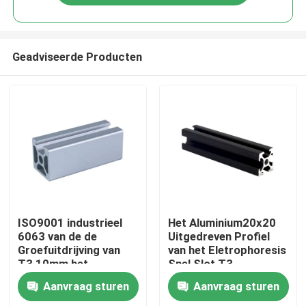
Geadviseerde Producten
Huis
ISO9001 industrieel
Het Aluminium20x20
6063 van de de
Uitgedreven Profiel
Groefuitdrijving van
van het Eletrophoresis
Producten
T3 10mm het
Snel Slot T3
Aluminiumprofiel
Aanvraag sturen
Aanvraag sturen
Ongeveer ons