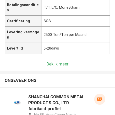
Betalingsconditie
T/T, L/C, MoneyGram
s
Certificering
SGS
Levering vermoge
2500 Ton/Ton per Maand
n
Levertijd
5-20days
Bekijk meer
ONGEVEER ONS
SHANGHAI COMMON METAL
PRODUCTS CO., LTD
fabrikant profiel
No.88, HuanCheng North