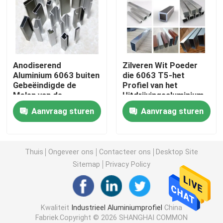
Het anodiseren Aluminiumprofiel
Aangepast Aluminiumprofiel
Anodiserend
Zilveren Wit Poeder
Aluminium 6063 buiten
die 6063 T5-het
Gebeëindigde de
Profiel van het
CNC Aluminiumprofiel
Molen van de
Uitdrijvingsaluminium
Hoekuitdrijving
met een laag bedekken
Aanvraag sturen
Aanvraag sturen
De Toebehoren van het aluminiumprofiel
6061 aluminiumblad
Thuis
Ongeveer ons
Contacteer ons
Desktop Site
Sitemap
Privacy Policy
uitgedreven aluminiumbar
Kwaliteit
Industrieel Aluminiumprofiel
China
De Buis van de aluminiumuitdrijving
Fabriek.Copyright © 2026 SHANGHAI COMMON