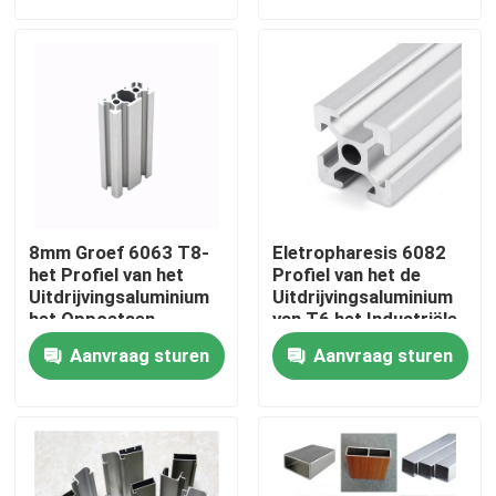
Fabrieksreis
Kwaliteitscontrole
Contacteer ons
8mm Groef 6063 T8-
Eletropharesis 6082
Verzoek om een Citaat
het Profiel van het
Profiel van het de
Uitdrijvingsaluminium
Uitdrijvingsaluminium
het Oppoetsen
van T6 het Industriële
Oppervlakte
Industrieel Aluminiumprofiel
Aanvraag sturen
Aanvraag sturen
Het Profiel van het uitdrijvingsaluminium
V het Profiel van het Groefaluminium