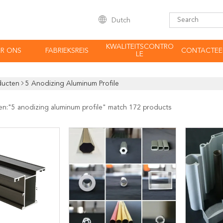
Dutch
KWALITEITSCONTRO
R ONS
FABRIEKSREIS
CONTACTEE
LE
ducten
5 Anodizing Aluminum Profile
en:"
5 anodizing aluminum profile
" match 172 products