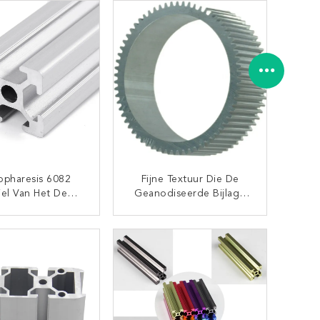
ropharesis 6082
Fijne Textuur Die De
iel Van Het De
Geanodiseerde Bijlage
vingsaluminium Van
Van De
et Industriële
Aluminiumversterker
CONTACT NU
CONTACT NU
Beëindigen