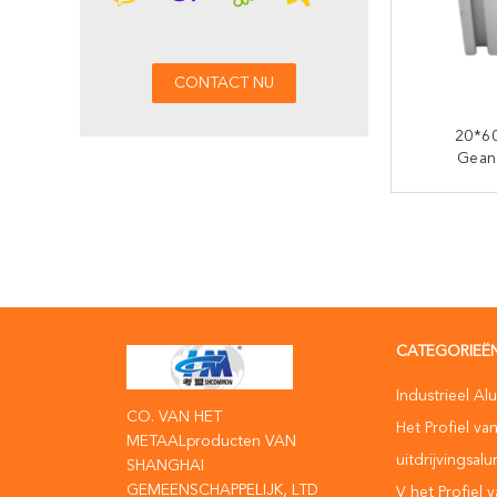
20*60
Gean
Aluminiu
Glijden
CON
CATEGORIEË
Industrieel Al
CO. VAN HET
Het Profiel va
METAALproducten VAN
uitdrijvingsal
SHANGHAI
GEMEENSCHAPPELIJK, LTD
V het Profiel 