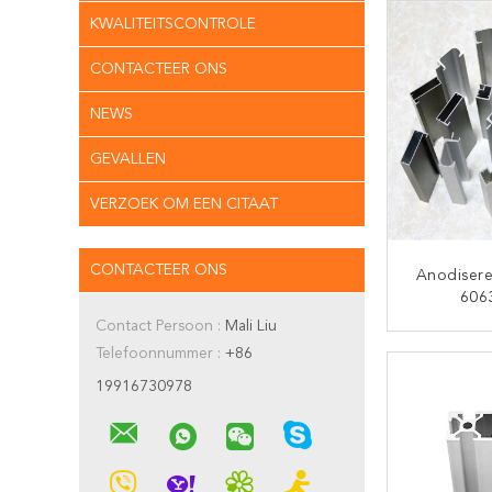
KWALITEITSCONTROLE
CONTACTEER ONS
NEWS
GEVALLEN
VERZOEK OM EEN CITAAT
CONTACTEER ONS
Anodiser
606
Gebeëindi
Contact Persoon :
Mali Liu
Van De Ho
CON
Telefoonnummer :
+86
19916730978