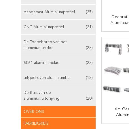
Aangepast Aluminiumprofiel
(25)
Decorat
Aluminiu
CNC Aluminiumprofiel
(21)
Str
CON
De Toebehoren van het
aluminiumprofiel
(23)
6061 aluminiumblad
(23)
uitgedreven aluminiumbar
(12)
De Buis van de
aluminiumuitdrijving
(20)
6m Gea
OVER ONS
Alumin
FABRIEKSREIS
CON