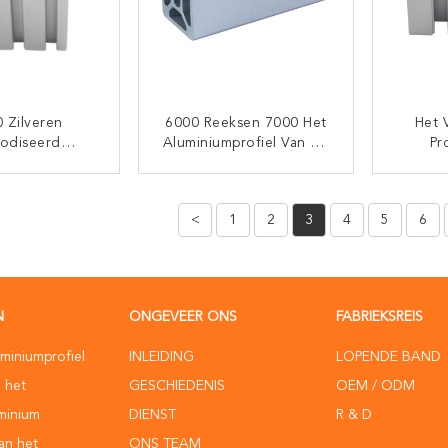
 Zilveren
6000 Reeksen 7000 Het
Het 
odiseerd
Aluminiumprofiel Van De
Pr
mprofiel Voor
Reeks2020e Uitdrijving
Groef
de Garderobe
Zon
TACT NU
CONTACT NU
<
1
2
3
4
5
6
N
ONGEVEER ONS
FABRIEKSREIS
uminiumprofiel
INLEIDING
LOPENDE BAND
n het
GESCHIEDENIS
OEM / ODM
uminium
DIENST
R & D
van het
ONS TEAM