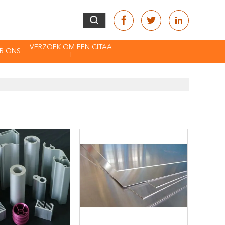
VERZOEK OM EEN CITAA
R ONS
T