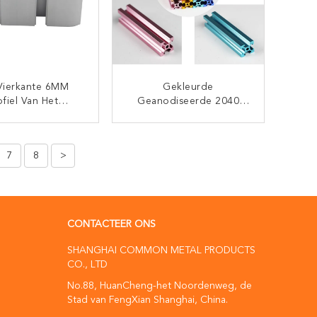
Vierkante 6MM
Gekleurde
ofiel Van Het
Geanodiseerde 2040
aluminium Voor
2060 V-Het Profiel Van
nepaneelsteun
Het Groefaluminium
CONTACT NU
CONTACT NU
7
8
>
CONTACTEER ONS
SHANGHAI COMMON METAL PRODUCTS
CO., LTD
No.88, HuanCheng-het Noordenweg, de
Stad van FengXian Shanghai, China.