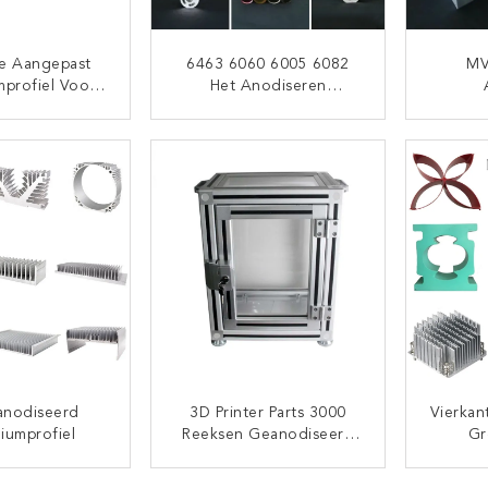
ie Aangepast
6463 6060 6005 6082
MV
mprofiel Voor
Het Anodiseren
ooklicht
Aangepast
Alumin
Aluminiumprofiel
TACT NU
CONTACT NU
nodiseerd
3D Printer Parts 3000
Vierkan
iumprofiel
Reeksen Geanodiseerd
Gr
CNC Aluminiumprofiel
Alu
TACT NU
CONTACT NU