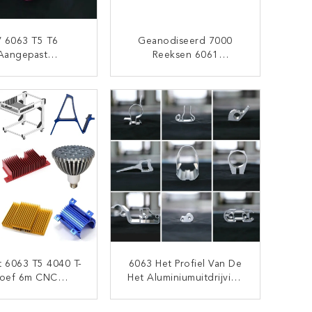
 6063 T5 T6
Geanodiseerd 7000
Aangepast
Reeksen 6061
iumprofiel Voor
Aluminiumblad Voor
Vensters
Industrie
CONTACT NU
CONTACT NU
t 6063 T5 4040 T-
6063 Het Profiel Van De
oef 6m CNC
Het Aluminiumuitdrijving
miniumprofiel
Van 6063A 6061 T3 T8
Voor Venster
CONTACT NU
CONTACT NU