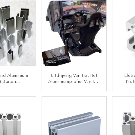
end Aluminium
Uitdrijving Van Het Het
Elet
3 Buiten
Aluminiumprofiel Van ISO
Prof
gde De Molen
4080 De Geanodiseerde
Uitdrij
ekuitdrijving
Niet Standaard
T6 H
TACT NU
CONTACT NU