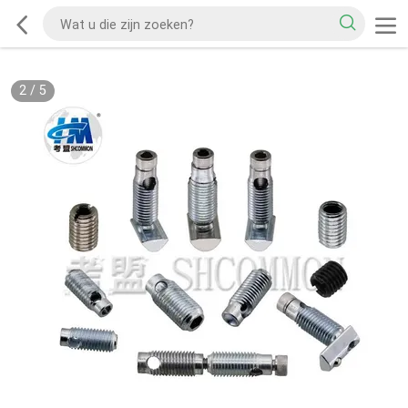
2
/
5