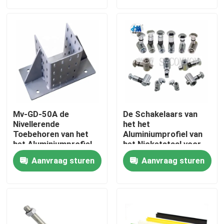
Fabrieksreis
Kwaliteitscontrole
Contacteer ons
Mv-GD-50A de
De Schakelaars van
Verzoek om een Citaat
Nivellerende
het het
Toebehoren van het
Aluminiumprofiel van
het Aluminiumprofiel
het Nicketstaal voor
van de Profielvoet
de bouw
Industrieel Aluminiumprofiel
Aanvraag sturen
Aanvraag sturen
Het Profiel van het uitdrijvingsaluminium
V het Profiel van het Groefaluminium