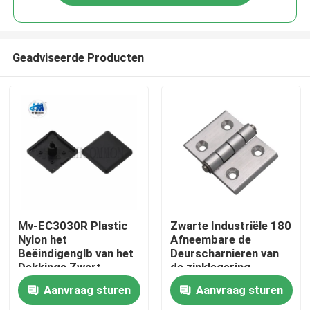
Geadviseerde Producten
Huis
Mv-EC3030R Plastic
Zwarte Industriële 180
Nylon het
Afneembare de
Beëindigenglb van het
Deurscharnieren van
Producten
Dekkings Zwart
de zinklegering
Profiel
Aanvraag sturen
Aanvraag sturen
Ongeveer ons