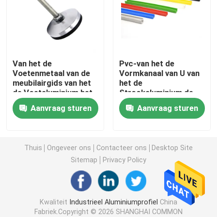
Het anodiseren Aluminiumprofiel
Aangepast Aluminiumprofiel
Van het de
Pvc-van het de
Voetenmetaal van de
Vormkanaal van U van
meubilairgids van het
het de
CNC Aluminiumprofiel
de Voetaluminium het
Strookaluminium de
Profieltoebehoren
Profielentoebehoren
Aanvraag sturen
Aanvraag sturen
De Toebehoren van het aluminiumprofiel
6061 aluminiumblad
Thuis
Ongeveer ons
Contacteer ons
Desktop Site
Sitemap
Privacy Policy
uitgedreven aluminiumbar
Kwaliteit
Industrieel Aluminiumprofiel
China
De Buis van de aluminiumuitdrijving
Fabriek.Copyright © 2026 SHANGHAI COMMON