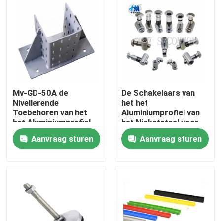
Producten
Industrieel Aluminiumprofiel
Het Profiel van het uitdrijvingsaluminium
Mv-GD-50A de
De Schakelaars van
Nivellerende
het het
Toebehoren van het
Aluminiumprofiel van
V het Profiel van het Groefaluminium
het Aluminiumprofiel
het Nicketstaal voor
van de Profielvoet
de bouw
Aanvraag sturen
Aanvraag sturen
Het anodiseren Aluminiumprofiel
Aangepast Aluminiumprofiel
CNC Aluminiumprofiel