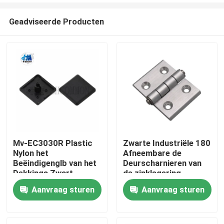
Geadviseerde Producten
Mv-EC3030R Plastic
Zwarte Industriële 180
Nylon het
Afneembare de
Thuis
Beëindigenglb van het
Deurscharnieren van
Dekkings Zwart
de zinklegering
Profiel
Aanvraag sturen
Aanvraag sturen
Over ons
Contacten