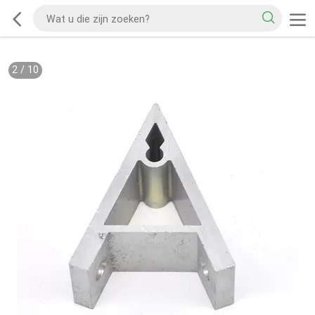
2
/
10