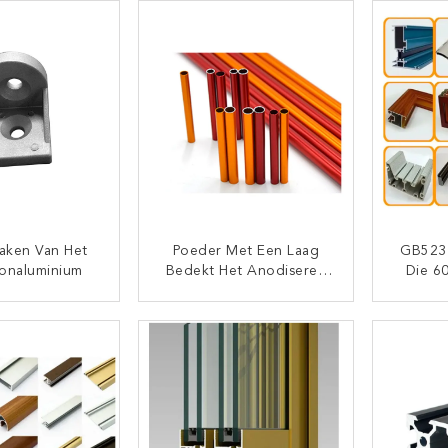
aken Van Het
Poeder Met Een Laag
GB5237
naluminium
Bedekt Het Anodiseren
Die 6
Aluminiumprofiel
Van Het
Met Ee
TACT NU
CONTACT NU