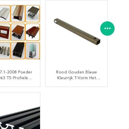
Molenoppervlaktebehand
Eling
.1-2008 Poeder
Rood Gouden Blauw
063 T5-Profielen
Kleurrijk T-Vorm Het
 Aluminiumkanaal
Anodiseren
n Laag Bedekken
Aluminiumprofiel
CONTACT NU
CONTACT NU