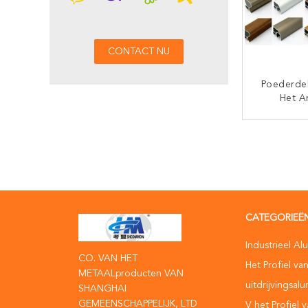
Poederde
Het A
Alumin
CON
CATEGORIEË
Industrieel Al
CO. VAN HET
Het Profiel va
METAALproducten VAN
uitdrijvingsal
SHANGHAI
GEMEENSCHAPPELIJK, LTD
V het Profiel 