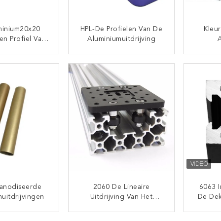
minium20x20
HPL-De Profielen Van De
Kleur
en Profiel Van
Aluminiumuitdrijving
ophoresis Snel
Alumin
lot T3
TACT NU
CONTACT NU
eanodiseerde
2060 De Lineaire
6063 I
uitdrijvingen
Uitdrijving Van Het
De Dek
Spooraluminium
Uitdri
Het 
TACT NU
CONTACT NU