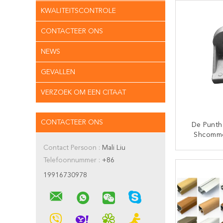
KWALITEITSCONTROLE
CONTACTEER ONS
NEWS
GEVALLEN
VERZOEK OM EEN CITAAT
CONTACTEER ONS
De Punth
Shcommo
Contact Persoon :
Mali Liu
CON
Telefoonnummer :
+86
19916730978