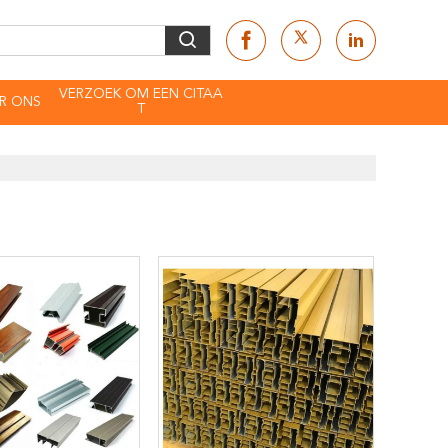
VERZOEK OM EEN CITAA
R ONS
T