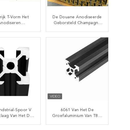
rijk T-Vorm Het
De Douane Anodiseerde
Anodiseren
Geborsteld Champagne
iumprofiel Voor
Color Aluminum Profile
Meubilair
CONTACT NU
CONTACT NU
ndstrial-Spoor V
6061 Van Het De
laag Van Het De
Groefaluminium Van T8 V
jvingspoeder Van
Van De Het
Groefaluminium
Profieluitdrijving De
CONTACT NU
CONTACT NU