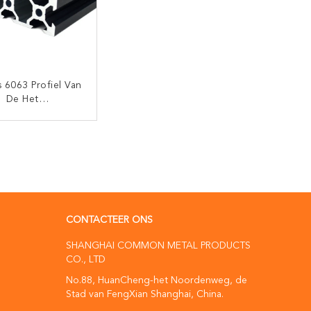
s 6063 Profiel Van
De Het
umuitdrijving Van
Het V-Vormige
CONTACT NU
CONTACTEER ONS
SHANGHAI COMMON METAL PRODUCTS
CO., LTD
No.88, HuanCheng-het Noordenweg, de
Stad van FengXian Shanghai, China.