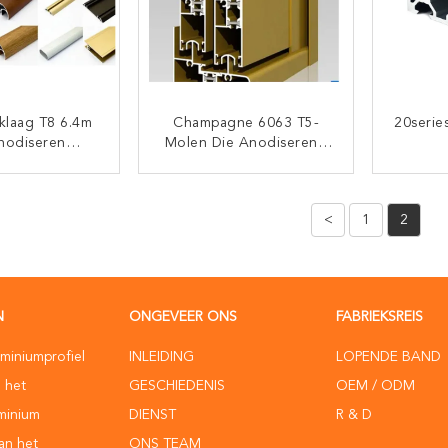
klaag T8 6.4m
Champagne 6063 T5-
20serie
nodiseren
Molen Die Anodiserend
iumprofiel
Aluminiumprofiel
Alumini
Eindigen
T5 
TACT NU
CONTACT NU
<
1
2
N
ONGEVEER ONS
FABRIEKSREIS
uminiumprofiel
INLEIDING
LOPENDE BAND
n het
GESCHIEDENIS
OEM / ODM
uminium
DIENST
R & D
van het
ONS TEAM