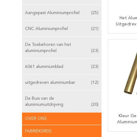
Aangepast Aluminiumprofiel
(25)
Het Alu
Uitgedrev
CNC Aluminiumprofiel
(21)
Het Eletr
S
CON
De Toebehoren van het
aluminiumprofiel
(23)
6061 aluminiumblad
(23)
uitgedreven aluminiumbar
(12)
De Buis van de
aluminiumuitdrijving
(20)
Kleur G
OVER ONS
Aluminium
FABRIEKSREIS
CON